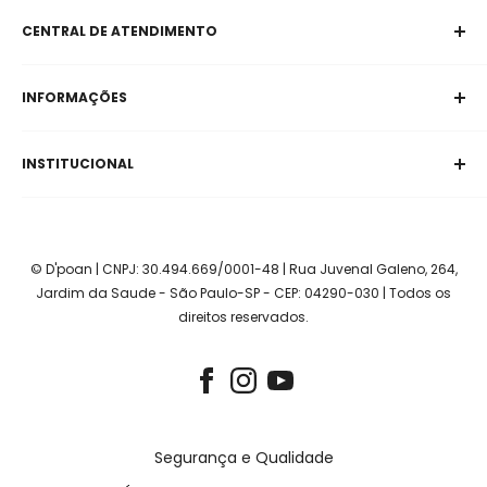
CENTRAL DE ATENDIMENTO
Horário de Atendimento
INFORMAÇÕES
Segunda a Sexta-Feira
Das 08:00 as 17:00 horas
Aviso Legal
INSTITUCIONAL
Contatos:
Políticas de Privacidade
Termos de Serviço
Quem Somos
E-mail:
contato@dpoan.com.br
Política de Envio e Prazo
Fale Conosco
WhatsApp:
(11) 95606-7837
Políticas de Troca, Devolução e Reembolso
Pagamento Seguro
© D'poan | CNPJ: 30.494.669/0001-48 | Rua Juvenal Galeno, 264,
Jardim da Saude - São Paulo-SP - CEP: 04290-030 | Todos os
direitos reservados.
Segurança e Qualidade